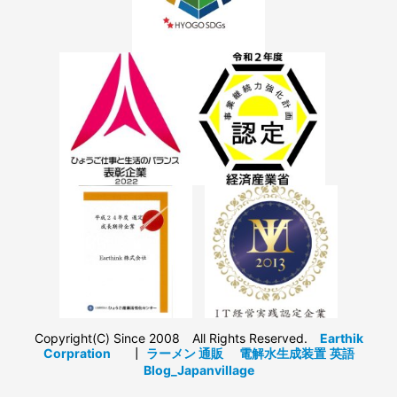
Copyright(C) Since 2008 All Rights Reserved.
Earthik
Corpration
┃
ラーメン 通販
電解水生成装置
英語
Blog_Japanvillage