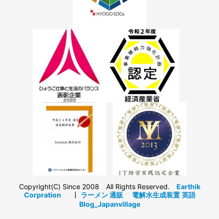
Copyright(C) Since 2008 All Rights Reserved.
Earthik
Corpration
┃
ラーメン 通販
電解水生成装置
英語
Blog_Japanvillage