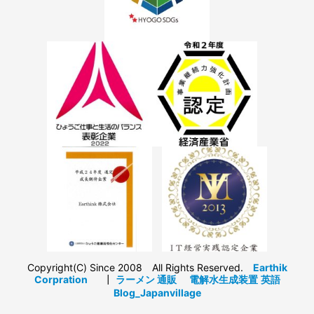
Copyright(C) Since 2008 All Rights Reserved.
Earthik
Corpration
┃
ラーメン 通販
電解水生成装置
英語
Blog_Japanvillage