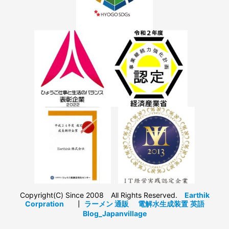
Copyright(C) Since 2008 All Rights Reserved.
Earthik
Corpration
┃
ラーメン 通販
電解水生成装置
英語
Blog_Japanvillage