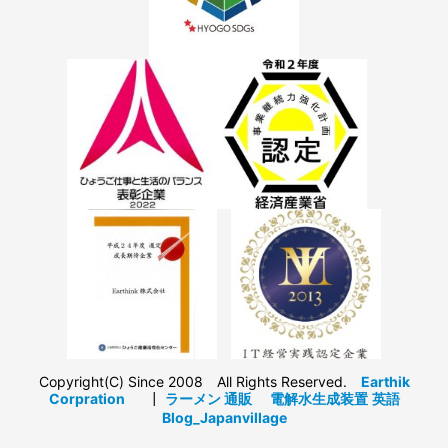
Copyright(C) Since 2008 All Rights Reserved.
Earthik
Corpration
┃
ラーメン 通販
電解水生成装置
英語
Blog_Japanvillage