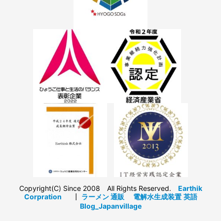
Copyright(C) Since 2008 All Rights Reserved.
Earthik
Corpration
┃
ラーメン 通販
電解水生成装置
英語
Blog_Japanvillage