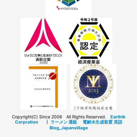
Copyright(C) Since 2008 All Rights Reserved.
Earthik
Corpration
┃
ラーメン 通販
電解水生成装置
英語
Blog_Japanvillage